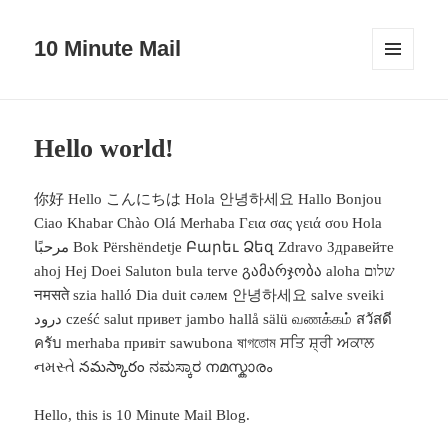
10 Minute Mail
MENU
AND
WIDGETS
Hello world!
你好 Hello こんにちは Hola 안녕하세요 Hallo Bonjou
Ciao Khabar Chào Olá Merhaba Γεια σας γειά σου Hola
مرحبًا Bok Përshëndetje Բարեւ Ձեզ Zdravo Здравейте
ahoj Hej Doei Saluton bula terve გამარჯობა aloha שלום
नमसते szia halló Dia duit сәлем 안녕하세요 salve sveiki
درود cześć salut привет jambo hallå sälü வணக்கம் สวัสดี
ครับ merhaba привіт sawubona ষাগতোম ਸਤਿ ਸ਼੍ਰੀ ਅਕਾਲ
નમસ્તે నమస్కారం ನಮಸ್ಕಾರ നമസ്കാരം
Hello, this is 10 Minute Mail Blog.